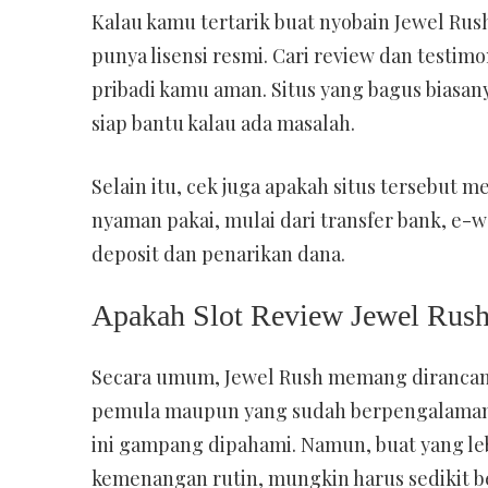
Kalau kamu tertarik buat nyobain Jewel Rush,
punya lisensi resmi. Cari review dan testimo
pribadi kamu aman. Situs yang bagus biasan
siap bantu kalau ada masalah.
Selain itu, cek juga apakah situs tersebu
nyaman pakai, mulai dari transfer bank, e-
deposit dan penarikan dana.
Apakah Slot Review Jewel Rus
Secara umum, Jewel Rush memang dirancang 
pemula maupun yang sudah berpengalaman. T
ini gampang dipahami. Namun, buat yang le
kemenangan rutin, mungkin harus sedikit ber