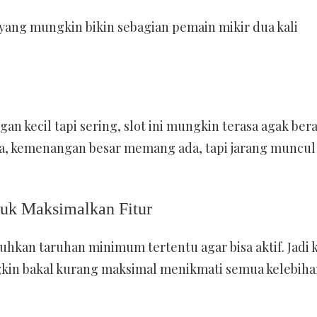
yang mungkin bikin sebagian pemain mikir dua kali
 kecil tapi sering, slot ini mungkin terasa agak bera
nya, kemenangan besar memang ada, tapi jarang muncul
tuk Maksimalkan Fitur
hkan taruhan minimum tertentu agar bisa aktif. Jadi 
kin bakal kurang maksimal menikmati semua kelebiha