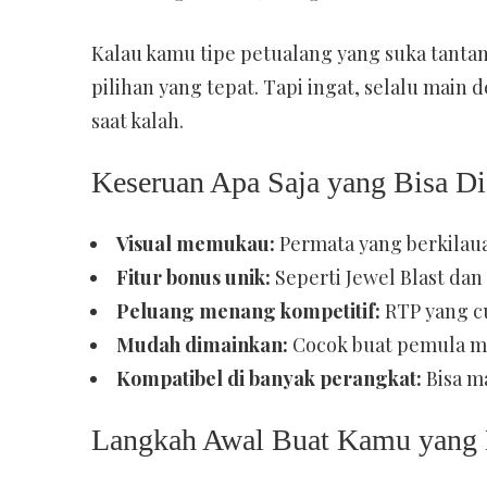
Kalau kamu tipe petualang yang suka tantang
pilihan yang tepat. Tapi ingat, selalu main
saat kalah.
Keseruan Apa Saja yang Bisa Di
Visual memukau:
Permata yang berkilauan
Fitur bonus unik:
Seperti Jewel Blast dan
Peluang menang kompetitif:
RTP yang cu
Mudah dimainkan:
Cocok buat pemula m
Kompatibel di banyak perangkat:
Bisa ma
Langkah Awal Buat Kamu yang