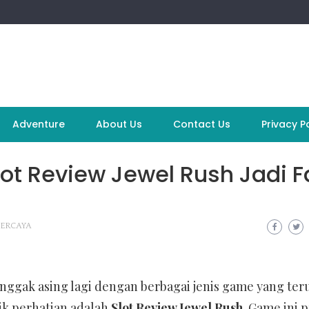
Adventure
About Us
Contact Us
Privacy P
t Review Jewel Rush Jadi Fa
PERCAYA
 nggak asing lagi dengan berbagai jenis game yang ter
ik perhatian adalah
Slot Review Jewel Rush
. Game ini 