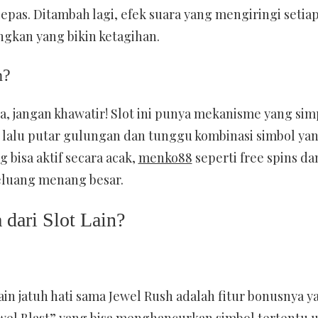
lepas. Ditambah lagi, efek suara yang mengiringi setia
kan yang bikin ketagihan.
h?
, jangan khawatir! Slot ini punya mekanisme yang sim
 lalu putar gulungan dan tunggu kombinasi simbol ya
 bisa aktif secara acak,
menko88
seperti free spins da
eluang menang besar.
 dari Slot Lain?
in jatuh hati sama Jewel Rush adalah fitur bonusnya y