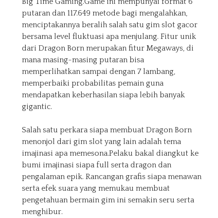
Big Time Gaming.Game ini mempunyai format 6
putaran dan 117.649 metode bagi mengalahkan,
menciptakannya beralih salah satu gim slot gacor
bersama level fluktuasi apa menjulang. Fitur unik
dari Dragon Born merupakan fitur Megaways, di
mana masing-masing putaran bisa
memperlihatkan sampai dengan 7 lambang,
memperbaiki probabilitas pemain guna
mendapatkan keberhasilan siapa lebih banyak
gigantic.
Salah satu perkara siapa membuat Dragon Born
menonjol dari gim slot yang lain adalah tema
imajinasi apa memesona.Pelaku bakal diangkut ke
bumi imajinasi siapa full serta dragon dan
pengalaman epik. Rancangan grafis siapa menawan
serta efek suara yang memukau membuat
pengetahuan bermain gim ini semakin seru serta
menghibur.