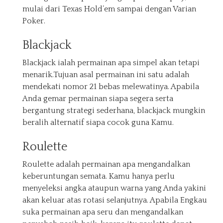
mulai dari Texas Hold’em sampai dengan Varian
Poker.
Blackjack
Blackjack ialah permainan apa simpel akan tetapi
menarik.Tujuan asal permainan ini satu adalah
mendekati nomor 21 bebas melewatinya. Apabila
Anda gemar permainan siapa segera serta
bergantung strategi sederhana, blackjack mungkin
beralih alternatif siapa cocok guna Kamu.
Roulette
Roulette adalah permainan apa mengandalkan
keberuntungan semata. Kamu hanya perlu
menyeleksi angka ataupun warna yang Anda yakini
akan keluar atas rotasi selanjutnya. Apabila Engkau
suka permainan apa seru dan mengandalkan