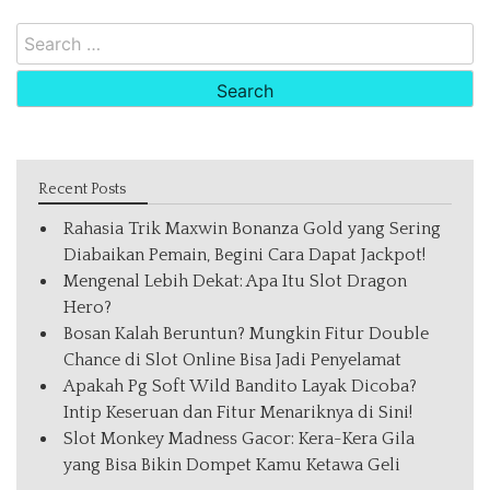
Search
for:
Recent Posts
Rahasia Trik Maxwin Bonanza Gold yang Sering
Diabaikan Pemain, Begini Cara Dapat Jackpot!
Mengenal Lebih Dekat: Apa Itu Slot Dragon
Hero?
Bosan Kalah Beruntun? Mungkin Fitur Double
Chance di Slot Online Bisa Jadi Penyelamat
Apakah Pg Soft Wild Bandito Layak Dicoba?
Intip Keseruan dan Fitur Menariknya di Sini!
Slot Monkey Madness Gacor: Kera-Kera Gila
yang Bisa Bikin Dompet Kamu Ketawa Geli