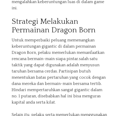
mengalahkan keberuntungan luas di dalam game
ini.
Strategi Melakukan
Permainan Dragon Born
Untuk memperbaiki peluang memenangkan
keberuntungan gigantic di dalam permainan
Dragon Born, pelaku memerlukan memanfaatkan
rencana bermain-main siapa pintar.salah satu
taktik yang dapat digunakan adalah menyusun
taruhan bersama cerdas. Partisipan butuh
menentukan batas pertaruhan yang cocok dengan
dana mereka dan bermain-main bersama tertib.
Hindari mempertaruhkan sangat gigantic dalam
no. 1 putaran, disebabkan hal ini bisa menguras
kapital anda serta kilat.
Selain itu, pelaku serta memerlukan menggunakan