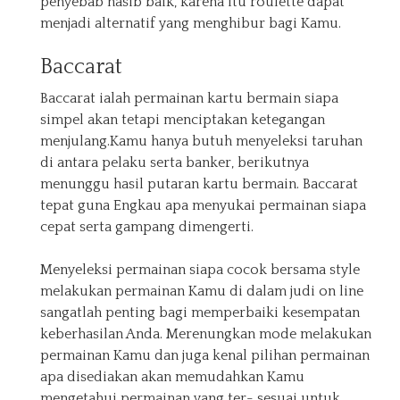
penyebab nasib baik, karena itu roulette dapat
menjadi alternatif yang menghibur bagi Kamu.
Baccarat
Baccarat ialah permainan kartu bermain siapa
simpel akan tetapi menciptakan ketegangan
menjulang.Kamu hanya butuh menyeleksi taruhan
di antara pelaku serta banker, berikutnya
menunggu hasil putaran kartu bermain. Baccarat
tepat guna Engkau apa menyukai permainan siapa
cepat serta gampang dimengerti.
Menyeleksi permainan siapa cocok bersama style
melakukan permainan Kamu di dalam judi on line
sangatlah penting bagi memperbaiki kesempatan
keberhasilan Anda. Merenungkan mode melakukan
permainan Kamu dan juga kenal pilihan permainan
apa disediakan akan memudahkan Kamu
mengetahui permainan yang ter- sesuai untuk