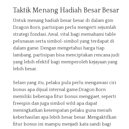
Taktik Menang Hadiah Besar Besar
Untuk menang hadiah besar besar di dalam gim
Dragon Born, partisipan perlu mengerti sejumlah
strategi fondasi. Awal, vital bagi memahami table
pelunasan serta simbol-simbol yang terdapat di
dalam game. Dengan mengetahui harga tiap
lambang, partisipan bisa menciptakan rencana judi
yang lebih efektif bagi memperoleh kejayaan yang
lebih besar.
Selain yang itu, pelaku pula perlu mengawasi ciri
bonus apa dijual internal game.Dragon Born
memiliki beberapa fitur bonus menggaet, seperti
freespin dan juga simbol wild apa dapat
meningkatkan kesempatan pelaku guna meraih
keberhasilan apa lebih besar besar. Mengaktifkan
fitur bonus ini mampu menjadi kata sandi bagi