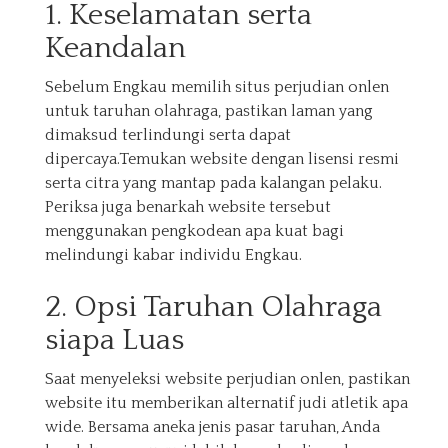
1. Keselamatan serta
Keandalan
Sebelum Engkau memilih situs perjudian onlen
untuk taruhan olahraga, pastikan laman yang
dimaksud terlindungi serta dapat
dipercaya.Temukan website dengan lisensi resmi
serta citra yang mantap pada kalangan pelaku.
Periksa juga benarkah website tersebut
menggunakan pengkodean apa kuat bagi
melindungi kabar individu Engkau.
2. Opsi Taruhan Olahraga
siapa Luas
Saat menyeleksi website perjudian onlen, pastikan
website itu memberikan alternatif judi atletik apa
wide. Bersama aneka jenis pasar taruhan, Anda