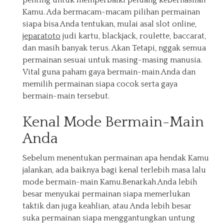
penting untuk memperbaiki peluang keberhasilan
Kamu. Ada bermacam-macam pilihan permainan
siapa bisa Anda tentukan, mulai asal slot online,
jeparatoto
judi kartu, blackjack, roulette, baccarat,
dan masih banyak terus. Akan Tetapi, nggak semua
permainan sesuai untuk masing-masing manusia.
Vital guna paham gaya bermain-main Anda dan
memilih permainan siapa cocok serta gaya
bermain-main tersebut.
Kenal Mode Bermain-Main
Anda
Sebelum menentukan permainan apa hendak Kamu
jalankan, ada baiknya bagi kenal terlebih masa lalu
mode bermain-main Kamu.Benarkah Anda lebih
besar menyukai permainan siapa memerlukan
taktik dan juga keahlian, atau Anda lebih besar
suka permainan siapa menggantungkan untung