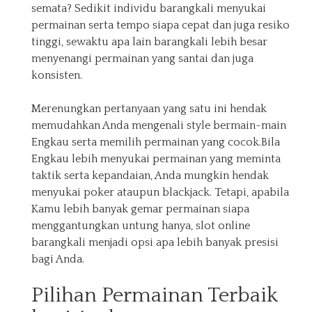
semata? Sedikit individu barangkali menyukai
permainan serta tempo siapa cepat dan juga resiko
tinggi, sewaktu apa lain barangkali lebih besar
menyenangi permainan yang santai dan juga
konsisten.
Merenungkan pertanyaan yang satu ini hendak
memudahkan Anda mengenali style bermain-main
Engkau serta memilih permainan yang cocok.Bila
Engkau lebih menyukai permainan yang meminta
taktik serta kepandaian, Anda mungkin hendak
menyukai poker ataupun blackjack. Tetapi, apabila
Kamu lebih banyak gemar permainan siapa
menggantungkan untung hanya, slot online
barangkali menjadi opsi apa lebih banyak presisi
bagi Anda.
Pilihan Permainan Terbaik