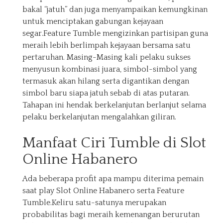
bakal “jatuh” dan juga menyampaikan kemungkinan
untuk menciptakan gabungan kejayaan
segar.Feature Tumble mengizinkan partisipan guna
meraih lebih berlimpah kejayaan bersama satu
pertaruhan. Masing-Masing kali pelaku sukses
menyusun kombinasi juara, simbol-simbol yang
termasuk akan hilang serta digantikan dengan
simbol baru siapa jatuh sebab di atas putaran.
Tahapan ini hendak berkelanjutan berlanjut selama
pelaku berkelanjutan mengalahkan giliran.
Manfaat Ciri Tumble di Slot
Online Habanero
Ada beberapa profit apa mampu diterima pemain
saat play Slot Online Habanero serta Feature
Tumble.Keliru satu-satunya merupakan
probabilitas bagi meraih kemenangan berurutan