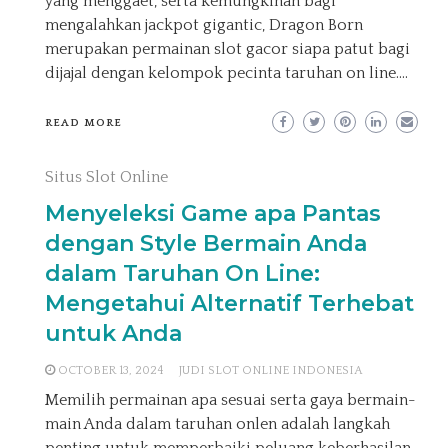
yang menggaet, serta kemungkinan bagi
mengalahkan jackpot gigantic, Dragon Born
merupakan permainan slot gacor siapa patut bagi
dijajal dengan kelompok pecinta taruhan on line.…
READ MORE
Situs Slot Online
Menyeleksi Game apa Pantas
dengan Style Bermain Anda
dalam Taruhan On Line:
Mengetahui Alternatif Terhebat
untuk Anda
OCTOBER 13, 2024
JUDI SLOT ONLINE INDONESIA
Memilih permainan apa sesuai serta gaya bermain-
main Anda dalam taruhan onlen adalah langkah