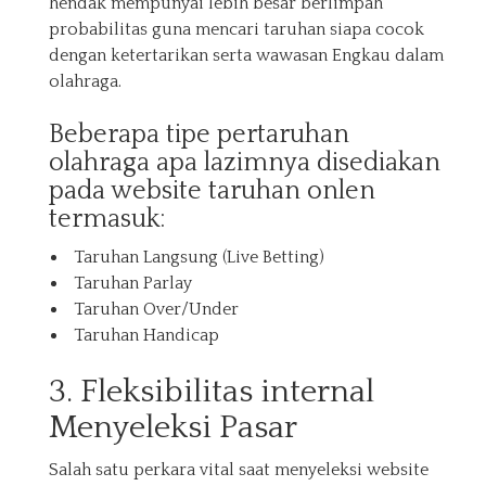
hendak mempunyai lebih besar berlimpah
probabilitas guna mencari taruhan siapa cocok
dengan ketertarikan serta wawasan Engkau dalam
olahraga.
Beberapa tipe pertaruhan
olahraga apa lazimnya disediakan
pada website taruhan onlen
termasuk:
Taruhan Langsung (Live Betting)
Taruhan Parlay
Taruhan Over/Under
Taruhan Handicap
3. Fleksibilitas internal
Menyeleksi Pasar
Salah satu perkara vital saat menyeleksi website