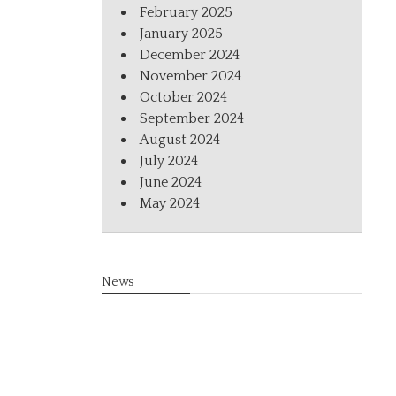
February 2025
January 2025
December 2024
November 2024
October 2024
September 2024
August 2024
July 2024
June 2024
May 2024
News