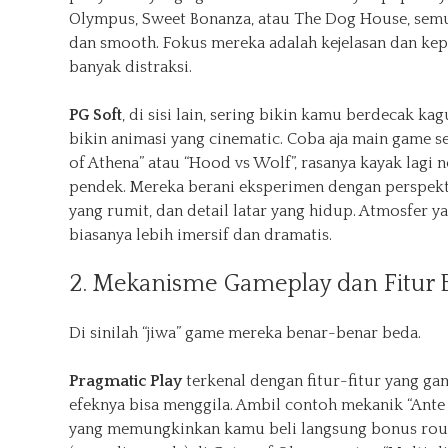
Olympus, Sweet Bonanza, atau The Dog House, sem
dan smooth. Fokus mereka adalah kejelasan dan kepu
banyak distraksi.
PG Soft
, di sisi lain, sering bikin kamu berdecak k
bikin animasi yang cinematic. Coba aja main game s
of Athena” atau “Hood vs Wolf”, rasanya kayak lagi 
pendek. Mereka berani eksperimen dengan perspekti
yang rumit, dan detail latar yang hidup. Atmosfer 
biasanya lebih imersif dan dramatis.
2. Mekanisme Gameplay dan Fitur 
Di sinilah “jiwa” game mereka benar-benar beda.
Pragmatic Play
terkenal dengan fitur-fitur yang g
efeknya bisa menggila. Ambil contoh mekanik “Ante 
yang memungkinkan kamu beli langsung bonus round