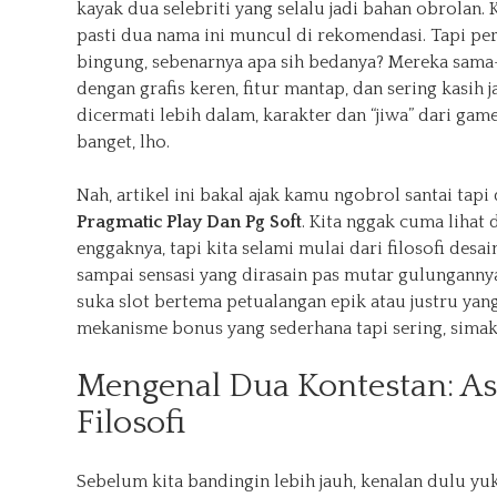
kayak dua selebriti yang selalu jadi bahan obrolan. 
pasti dua nama ini muncul di rekomendasi. Tapi pe
bingung, sebenarnya apa sih bedanya? Mereka sam
dengan grafis keren, fitur mantap, dan sering kasih j
dicermati lebih dalam, karakter dan “jiwa” dari ga
banget, lho.
Nah, artikel ini bakal ajak kamu ngobrol santai tapi 
Pragmatic Play Dan Pg Soft
. Kita nggak cuma lihat 
enggaknya, tapi kita selami mulai dari filosofi desai
sampai sensasi yang dirasain pas mutar gulungannya
suka slot bertema petualangan epik atau justru ya
mekanisme bonus yang sederhana tapi sering, simak 
Mengenal Dua Kontestan: As
Filosofi
Sebelum kita bandingin lebih jauh, kenalan dulu yu