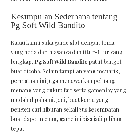
Kesimpulan Sederhana tentang
Pg Soft Wild Bandito
Kalau kamu suka game slot dengan tema
yang beda dari biasanya dan fitur-fitur yang
lengkap,
Pg Soft Wild Bandito
patut banget
buat dicoba. Selain tampilan yang menarik,
permainan ini juga menawarkan peluang
menang yang cukup fair serta gameplay yang
mudah dipahami. Jadi, buat kamu yang
pengen cari hiburan sekaligus kesempatan
buat dapetin cuan, game ini bisa jadi pilihan
tepat.