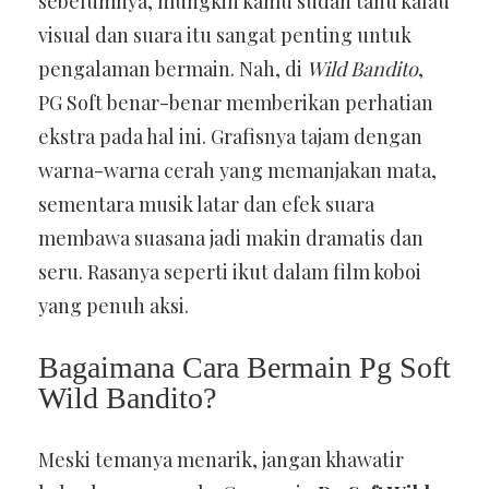
sebelumnya, mungkin kamu sudah tahu kalau
visual dan suara itu sangat penting untuk
pengalaman bermain. Nah, di
Wild Bandito
,
PG Soft benar-benar memberikan perhatian
ekstra pada hal ini. Grafisnya tajam dengan
warna-warna cerah yang memanjakan mata,
sementara musik latar dan efek suara
membawa suasana jadi makin dramatis dan
seru. Rasanya seperti ikut dalam film koboi
yang penuh aksi.
Bagaimana Cara Bermain Pg Soft
Wild Bandito?
Meski temanya menarik, jangan khawatir