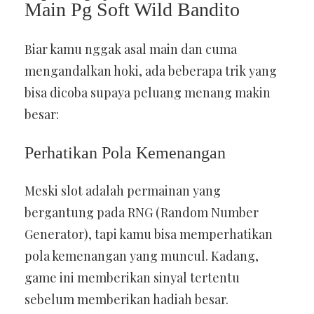
Main Pg Soft Wild Bandito
Biar kamu nggak asal main dan cuma
mengandalkan hoki, ada beberapa trik yang
bisa dicoba supaya peluang menang makin
besar:
Perhatikan Pola Kemenangan
Meski slot adalah permainan yang
bergantung pada RNG (Random Number
Generator), tapi kamu bisa memperhatikan
pola kemenangan yang muncul. Kadang,
game ini memberikan sinyal tertentu
sebelum memberikan hadiah besar.