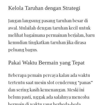
Kelola Taruhan dengan Strategi
Jangan langsung pasang taruhan besar di
awal. Mulailah dengan taruhan kecil untuk
melihat bagaimana permainan berjalan, baru
kemudian tingkatkan taruhan jika dirasa
peluang bagus.
Pakai Waktu Bermain yang Tepat
Beberapa pemain percaya kalau ada waktu
tertentu saat mesin slot cenderung “panas”
dan sering kasih kemenangan. Meski ini
belum pasti, nggak ada salahnya mencoba
bermain di waktu yang berbeda-beda.