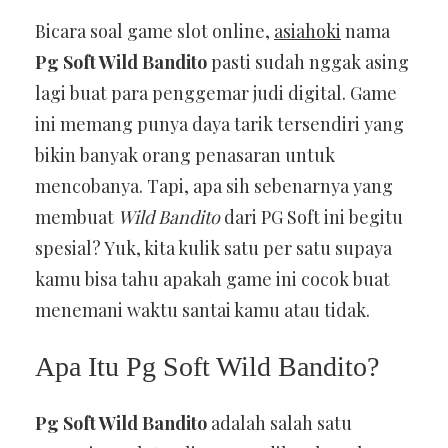
Bicara soal game slot online,
asiahoki
nama
Pg Soft Wild Bandito
pasti sudah nggak asing
lagi buat para penggemar judi digital. Game
ini memang punya daya tarik tersendiri yang
bikin banyak orang penasaran untuk
mencobanya. Tapi, apa sih sebenarnya yang
membuat
Wild Bandito
dari PG Soft ini begitu
spesial? Yuk, kita kulik satu per satu supaya
kamu bisa tahu apakah game ini cocok buat
menemani waktu santai kamu atau tidak.
Apa Itu Pg Soft Wild Bandito?
Pg Soft Wild Bandito
adalah salah satu