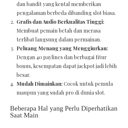
dan bandit yang kental memberikan
pengalaman berbeda dibanding slot biasa.
Grafis dan Audio Berkualitas Tinggi:
Membuat pemain betah dan merasa
terlibat langsung dalam permainan.
Peluang Menang yang Menggiurkan:
Dengan 40 paylines dan berbagai fitur
bonus, kesempatan dapat jackpot jadi lebih
besar.
Mudah Dimainkan:
Cocok untuk pemula
maupun yang sudah pro di dunia slot.
Beberapa Hal yang Perlu Diperhatikan
Saat Main