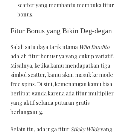
scatter yang membantu membuka fitur
bonus.
Fitur Bonus yang Bikin Deg-degan
Salah satu daya tarik utama
Wild Bandito
adalah fitur bonusnya yang cukup variatif.
Misalnya, ketika kamu mendapatkan tiga
simbol scatter, kamu akan masuk ke mode
free spins. Di sini, kemenangan kamu bisa
berlipat ganda karena ada fitur multiplier
yang aktif selama putaran gratis
berlangsung.
Selain itu, ada juga fitur
Sticky Wilds
yang