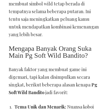
membuat simbol wild tetap berada di
tempatnya selama beberapa putaran. Ini
tentu saja meningkatkan peluang kamu
untuk mendapatkan kombinasi kemenangan
yang lebih besar.
Mengapa Banyak Orang Suka
Main Pg Soft Wild Bandito?
Banyak faktor yang membuat game ini
digemari, tapi kalau disimpulkan secara
singkat, berikut beberapa alasan kenapa
Pg
Soft Wild Bandito
jadi favorit:
Tema Unik dan Menarik:
Nuansa koboi