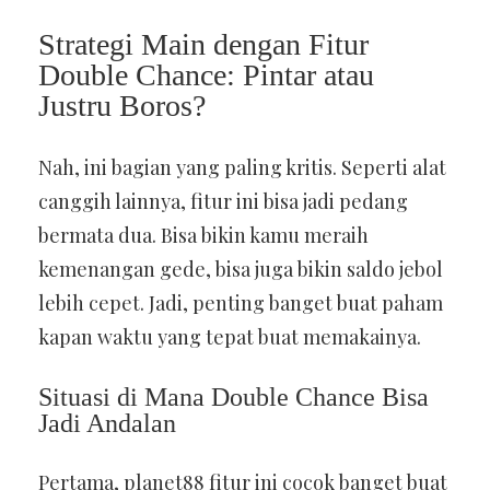
Strategi Main dengan Fitur
Double Chance: Pintar atau
Justru Boros?
Nah, ini bagian yang paling kritis. Seperti alat
canggih lainnya, fitur ini bisa jadi pedang
bermata dua. Bisa bikin kamu meraih
kemenangan gede, bisa juga bikin saldo jebol
lebih cepet. Jadi, penting banget buat paham
kapan waktu yang tepat buat memakainya.
Situasi di Mana Double Chance Bisa
Jadi Andalan
Pertama,
planet88
fitur ini cocok banget buat