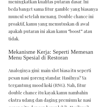
meningkatkan kualitas putaran dasar. Ini
beda banget sama fitur gamble yang biasanya
muncul setelah menang. Double chance ini
proaktif, kamu yang memutuskan di awal
apakah putaran ini akan kamu “boost” atau
tidak.
Mekanisme Kerja: Seperti Memesan
Menu Spesial di Restoran
Analoginya gini: main slot biasa itu seperti
pesan nasi goreng standar. Hasilnya? Ya
tergantung mood koki (RNG). Nah, fitur
double chance itu kayak kamu nambahin
ekstra udang dan daging premium ke nasi