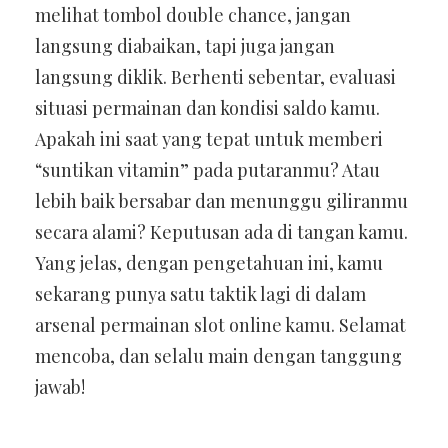
melihat tombol double chance, jangan
langsung diabaikan, tapi juga jangan
langsung diklik. Berhenti sebentar, evaluasi
situasi permainan dan kondisi saldo kamu.
Apakah ini saat yang tepat untuk memberi
“suntikan vitamin” pada putaranmu? Atau
lebih baik bersabar dan menunggu giliranmu
secara alami? Keputusan ada di tangan kamu.
Yang jelas, dengan pengetahuan ini, kamu
sekarang punya satu taktik lagi di dalam
arsenal permainan slot online kamu. Selamat
mencoba, dan selalu main dengan tanggung
jawab!