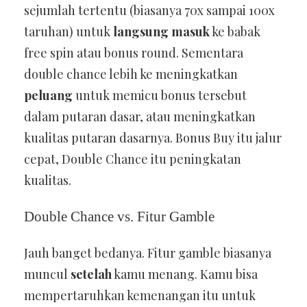
sejumlah tertentu (biasanya 70x sampai 100x
taruhan) untuk
langsung masuk
ke babak
free spin atau bonus round. Sementara
double chance lebih ke meningkatkan
peluang
untuk memicu bonus tersebut
dalam putaran dasar, atau meningkatkan
kualitas putaran dasarnya. Bonus Buy itu jalur
cepat, Double Chance itu peningkatan
kualitas.
Double Chance vs. Fitur Gamble
Jauh banget bedanya. Fitur gamble biasanya
muncul
setelah
kamu menang. Kamu bisa
mempertaruhkan kemenangan itu untuk