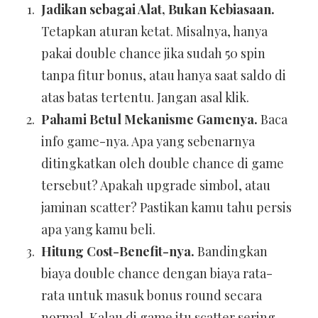
Jadikan sebagai Alat, Bukan Kebiasaan.
Tetapkan aturan ketat. Misalnya, hanya
pakai double chance jika sudah 50 spin
tanpa fitur bonus, atau hanya saat saldo di
atas batas tertentu. Jangan asal klik.
Pahami Betul Mekanisme Gamenya.
Baca
info game-nya. Apa yang sebenarnya
ditingkatkan oleh double chance di game
tersebut? Apakah upgrade simbol, atau
jaminan scatter? Pastikan kamu tahu persis
apa yang kamu beli.
Hitung Cost-Benefit-nya.
Bandingkan
biaya double chance dengan biaya rata-
rata untuk masuk bonus round secara
normal. Kalau di game itu scatter sering