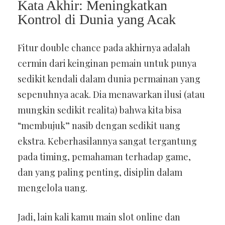
Kata Akhir: Meningkatkan
Kontrol di Dunia yang Acak
Fitur double chance pada akhirnya adalah
cermin dari keinginan pemain untuk punya
sedikit kendali dalam dunia permainan yang
sepenuhnya acak. Dia menawarkan ilusi (atau
mungkin sedikit realita) bahwa kita bisa
“membujuk” nasib dengan sedikit uang
ekstra. Keberhasilannya sangat tergantung
pada timing, pemahaman terhadap game,
dan yang paling penting, disiplin dalam
mengelola uang.
Jadi, lain kali kamu main slot online dan