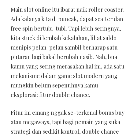
Main slot online itu ibarat naik roller coaster.
Ada kalanya kita di puncak, dapat scatter dan
free spin bertubi-tubi. Tapi lebih seringnya,
kita stuck di lembah kekalahan, lihat saldo
menipis pelan-pelan sambil berharap satu
putaran lagi bakal berubah nasib. Nah, buat
kamu yang sering merasakan hal ini, ada satu
mekanisme dalam game slot modern yang
mungkin belum sepenuhnya kamu
eksplorasi: fitur double chance.
Fitur ini emang nggak se-terkenal bonus buy
atau megaways, tapi bagi pemain yang suka
strategi dan sedikit kontrol, double chance