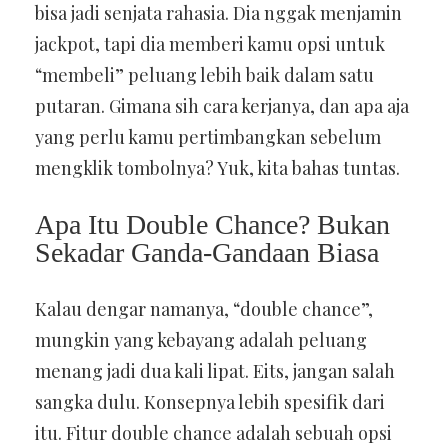
bisa jadi senjata rahasia. Dia nggak menjamin
jackpot, tapi dia memberi kamu opsi untuk
“membeli” peluang lebih baik dalam satu
putaran. Gimana sih cara kerjanya, dan apa aja
yang perlu kamu pertimbangkan sebelum
mengklik tombolnya? Yuk, kita bahas tuntas.
Apa Itu Double Chance? Bukan
Sekadar Ganda-Gandaan Biasa
Kalau dengar namanya, “double chance”,
mungkin yang kebayang adalah peluang
menang jadi dua kali lipat. Eits, jangan salah
sangka dulu. Konsepnya lebih spesifik dari
itu. Fitur double chance adalah sebuah opsi