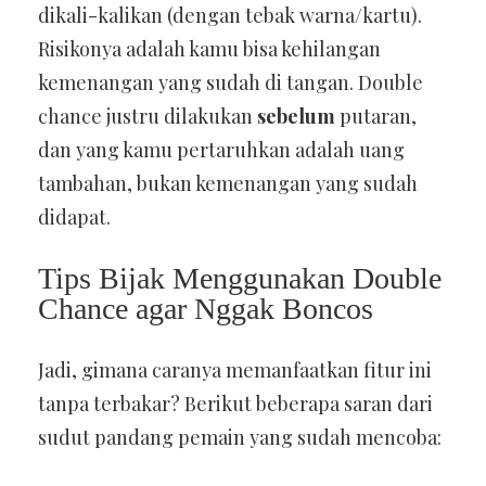
dikali-kalikan (dengan tebak warna/kartu).
Risikonya adalah kamu bisa kehilangan
kemenangan yang sudah di tangan. Double
chance justru dilakukan
sebelum
putaran,
dan yang kamu pertaruhkan adalah uang
tambahan, bukan kemenangan yang sudah
didapat.
Tips Bijak Menggunakan Double
Chance agar Nggak Boncos
Jadi, gimana caranya memanfaatkan fitur ini
tanpa terbakar? Berikut beberapa saran dari
sudut pandang pemain yang sudah mencoba: