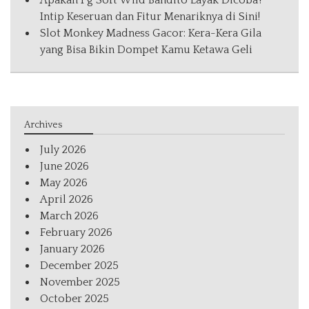
Intip Keseruan dan Fitur Menariknya di Sini!
Slot Monkey Madness Gacor: Kera-Kera Gila
yang Bisa Bikin Dompet Kamu Ketawa Geli
Archives
July 2026
June 2026
May 2026
April 2026
March 2026
February 2026
January 2026
December 2025
November 2025
October 2025