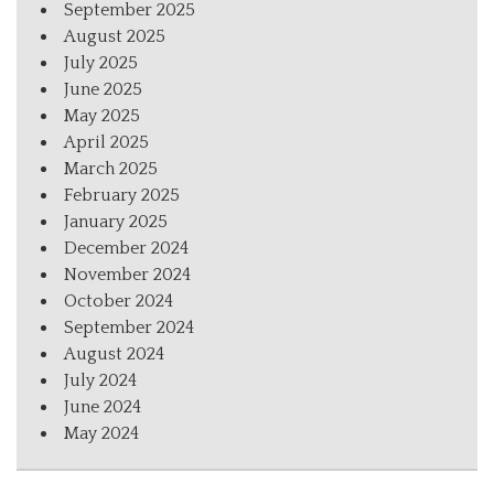
September 2025
August 2025
July 2025
June 2025
May 2025
April 2025
March 2025
February 2025
January 2025
December 2024
November 2024
October 2024
September 2024
August 2024
July 2024
June 2024
May 2024