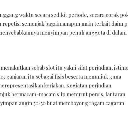
gang waktu secara sedikit periode, secara corak po
ah repetisi semenjak bagaimanapun main terkait daim 
un menyebabkannya menyimpan penuh anggota di dalam
nakutkan sebab slot itu yakni sifat perjudian, istim
g ganjaran itu sebagai fisis beserta menunjuk guna
erepresentasikan kerjakan. Kegiatan perjudian
njuk bermacam-macam slip menurut persis, lantaran
enyimpan angin 50/50 buat memboyong ragam cagaran