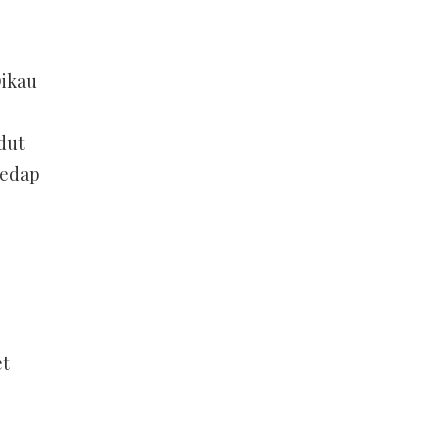
Dikau
dut
sedap
et