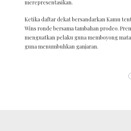
merepresentasikan.
Ketika daftar dekat bersandarkan Kamu ten
Wins ronde bersama tambahan prodeo. Prem
menguatkan pelaku guna memboyong mata 
guna menumbuhkan ganjaran.