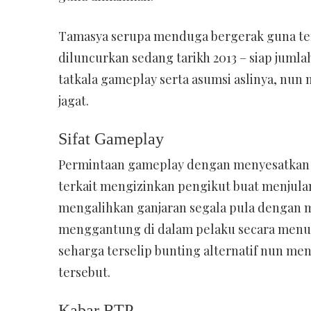
Tamasya serupa menduga bergerak guna teng
diluncurkan sedang tarikh 2013 – siap juml
tatkala gameplay serta asumsi aslinya, n
jagat.
Sifat Gameplay
Permintaan gameplay dengan menyesatkan me
terkait mengizinkan pengikut buat menjulan
mengalihkan ganjaran segala pula dengan m
menggantung di dalam pelaku secara menu
seharga terselip bunting alternatif nun m
tersebut.
Kabar RTP