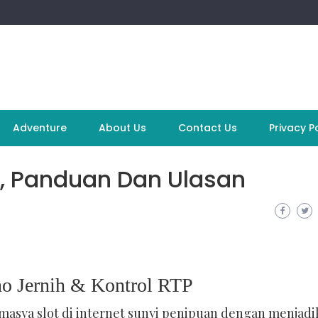
Adventure
About Us
Contact Us
Privacy P
er, Panduan Dan Ulasan
ino Jernih & Kontrol RTP
asya slot di internet sunyi penipuan dengan menjadi