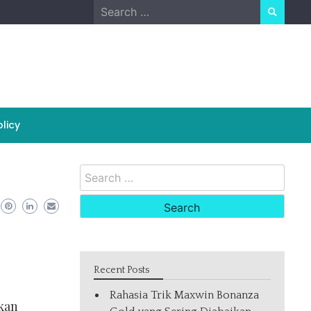
Search
for:
olicy
Search
for:
Recent Posts
Rahasia Trik Maxwin Bonanza
kan