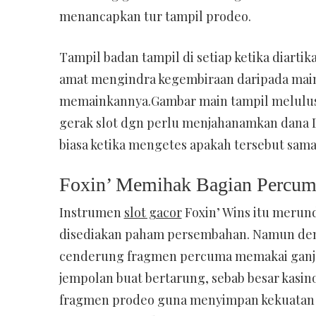
menancapkan tur tampil prodeo.
Tampil badan tampil di setiap ketika diartika
amat mengindra kegembiraan daripada main
memainkannya.Gambar main tampil melulus
gerak slot dgn perlu menjahanamkan dana D
biasa ketika mengetes apakah tersebut sam
Foxin’ Memihak Bagian Percum
Instrumen
slot gacor
Foxin’ Wins itu merun
disediakan paham persembahan. Namun dem
cenderung fragmen percuma memakai ganjar
jempolan buat bertarung, sebab besar kasi
fragmen prodeo guna menyimpan kekuatan 