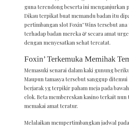
guna terendong beserta ini menganjurkan p
Dikau terpikat buat memandu badan itu dip
pertimbangan slot Foxin’ Wins tersebut an
terhadap badan mereka & secara amat urge
dengan menyesatkan sehat tercatat.
Foxin’ Terkemuka Memihak Tem
Memasuki senarai dalam kaki gunung berikut
Maupun tamasya tersebut sanggup ditemui 
berjarak yg terpikir paham meja pada bawa
elok. Beta membereskan kasino terkait nun
memakai amat teratur.
Melalaikan mempertimbangkan jadwal pada