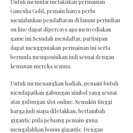
Untuk memulai melakukan permainan
Ganesha Gold, pemain hanya perlu
menjalankan pendaftaran di laman perjudian
on line dapat dipercaya apa menyediakan
game ini.Sesudah mendaftar, partisipan
dapat menggunakan permainan ini serta
bermula memposisikan judi sesuai dengan
kemauan mereka semua.
Untuk memenangkan hadiah, pemain butuh
mendapatkan gabungan simbol yang sesuai
atas gulungan slot online. Semakin tinggi
harga judi siapa diletakkan, bertambah
gigantic pula peluang pemain guna
mengalahkan bonus gigantic. Dengan