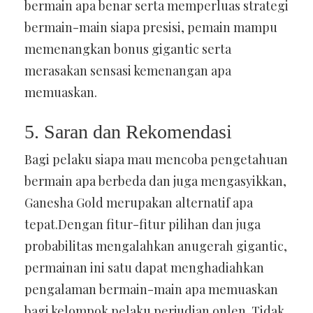
bermain apa benar serta memperluas strategi
bermain-main siapa presisi, pemain mampu
memenangkan bonus gigantic serta
merasakan sensasi kemenangan apa
memuaskan.
5. Saran dan Rekomendasi
Bagi pelaku siapa mau mencoba pengetahuan
bermain apa berbeda dan juga mengasyikkan,
Ganesha Gold merupakan alternatif apa
tepat.Dengan fitur-fitur pilihan dan juga
probabilitas mengalahkan anugerah gigantic,
permainan ini satu dapat menghadiahkan
pengalaman bermain-main apa memuaskan
bagi kelompok pelaku perjudian onlen. Tidak