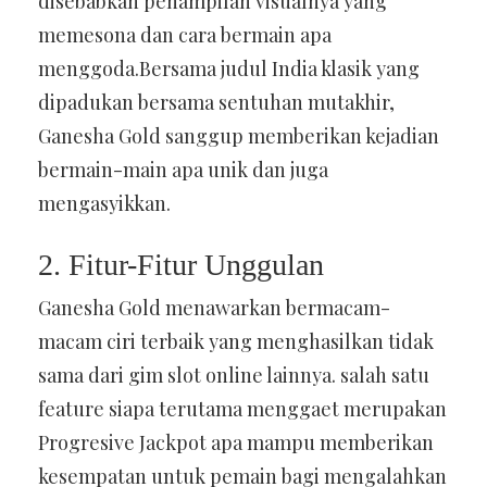
disebabkan penampilan visualnya yang
memesona dan cara bermain apa
menggoda.Bersama judul India klasik yang
dipadukan bersama sentuhan mutakhir,
Ganesha Gold sanggup memberikan kejadian
bermain-main apa unik dan juga
mengasyikkan.
2. Fitur-Fitur Unggulan
Ganesha Gold menawarkan bermacam-
macam ciri terbaik yang menghasilkan tidak
sama dari gim slot online lainnya. salah satu
feature siapa terutama menggaet merupakan
Progresive Jackpot apa mampu memberikan
kesempatan untuk pemain bagi mengalahkan