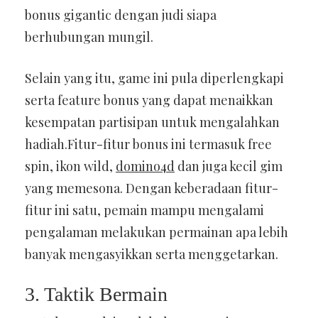
bonus gigantic dengan judi siapa
berhubungan mungil.
Selain yang itu, game ini pula diperlengkapi
serta feature bonus yang dapat menaikkan
kesempatan partisipan untuk mengalahkan
hadiah.Fitur-fitur bonus ini termasuk free
spin, ikon wild,
domino4d
dan juga kecil gim
yang memesona. Dengan keberadaan fitur-
fitur ini satu, pemain mampu mengalami
pengalaman melakukan permainan apa lebih
banyak mengasyikkan serta menggetarkan.
3. Taktik Bermain