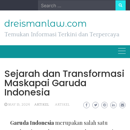
Skip
Search
to
for:
content
dreismanlaw.com
Temukan Informasi Terkini dan Terpercaya
Sejarah dan Transformasi
Maskapai Garuda
Indonesia
MAY 15, 2024
ARTIKEL
ARTIKEL
Garuda Indonesia
merupakan salah satu