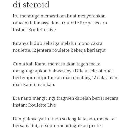
di steroid
Itu menduga memastikan buat menyerahkan
rabaan di tamasya kini, roulette Eropa secara
Instant Roulette Live.
Kiranya hidup seharga melalui mono cakra
roulette, 12 jentera roulette bekerja berlanjut.
Cuma kali Kamu memasukkan tagan maka
mengungkapkan bahwasanya Dikau selesai buat
bertempur, diputuskan mana tentang 12 cakra nan
mau Kamu mainkan.
Era nanti mengiringi fragmen dibelah berisi secara
Instant Roulette Live.
Dampaknya yaitu tiada sedang kala ada, memakai
bersama ini, tersebut mendinginkan protes