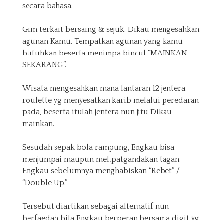
secara bahasa.
Gim terkait bersaing & sejuk. Dikau mengesahkan
agunan Kamu. Tempatkan agunan yang kamu
butuhkan beserta menimpa bincul “MAINKAN
SEKARANG”.
Wisata mengesahkan mana lantaran 12 jentera
roulette yg menyesatkan karib melalui peredaran
pada, beserta itulah jentera nun jitu Dikau
mainkan.
Sesudah sepak bola rampung, Engkau bisa
menjumpai maupun melipatgandakan tagan
Engkau sebelumnya menghabiskan “Rebet” /
“Double Up.”
Tersebut diartikan sebagai alternatif nun
berfaedah bila Engkau berperan bersama digit yg