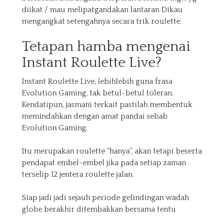
diikat / mau melipatgandakan lantaran Dikau
mengangkat setengahnya secara trik roulette.
Tetapan hamba mengenai
Instant Roulette Live?
Instant Roulette Live, lebihlebih guna frasa
Evolution Gaming, tak betul-betul toleran.
Kendatipun, jasmani terkait pastilah membentuk
memindahkan dengan amat pandai sebab
Evolution Gaming.
Itu merupakan roulette “hanya”, akan tetapi beserta
pendapat embel-embel jika pada setiap zaman
terselip 12 jentera roulette jalan.
Siap jadi jadi sejauh periode gelindingan wadah
globe berakhir ditembakkan bersama tentu