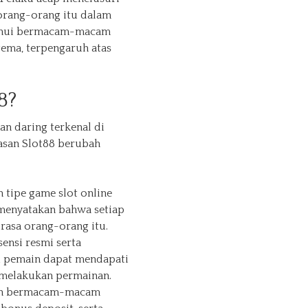
orang-orang itu dalam
tahui bermacam-macam
ema, terpengaruh atas
8?
an daring terkenal di
lasan Slot88 berubah
tipe game slot online
 menyatakan bahwa setiap
 rasa orang-orang itu.
ensi resmi serta
u pemain dapat mendapati
 melakukan permainan.
kan bermacam-macam