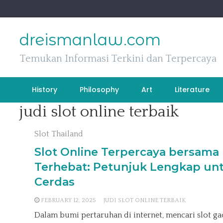
Skip
to
content
dreismanlaw.com
Temukan Informasi Terkini dan Terpercaya
History
Philosophy
Art
Literature
judi slot online terbaik
Slot Thailand
Slot Online Terpercaya bersama 
Terhebat: Petunjuk Lengkap un
Cerdas
FEBRUARY 12, 2025
JUDI SLOT ONLINE TERBAIK
Dalam bumi pertaruhan di internet, mencari slot g