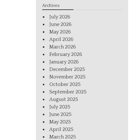
Archives
July 2026
June 2026
May 2026
April 2026
March 2026
February 2026
January 2026
December 2025
November 2025
October 2025
September 2025
August 2025
July 2025
June 2025
May 2025
April 2025
March 2025