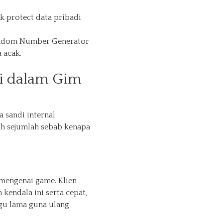
k protect data pribadi
Random Number Generator
 acak.
di dalam Gim
a sandi internal
lah sejumlah sebab kenapa
 mengenai game. Klien
endala ini serta cepat,
gu lama guna ulang