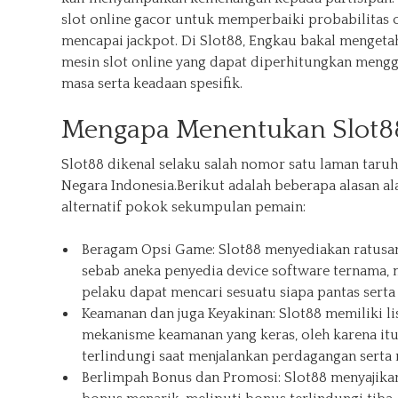
slot online gacor untuk memperbaiki probabilitas 
mencapai jackpot. Di Slot88, Engkau bakal menge
mesin slot online yang dapat diperhitungkan mengg
masa serta keadaan spesifik.
Mengapa Menentukan Slot8
Slot88 dikenal selaku salah nomor satu laman taruh
Negara Indonesia.Berikut adalah beberapa alasan a
alternatif pokok sekumpulan pemain:
Beragam Opsi Game: Slot88 menyediakan ratusan 
sebab aneka penyedia device software ternama,
pelaku dapat mencari sesuatu siapa pantas serta
Keamanan dan juga Keyakinan: Slot88 memiliki lis
mekanisme keamanan yang keras, oleh karena it
terlindungi saat menjalankan perdagangan serta
Berlimpah Bonus dan Promosi: Slot88 menyaji