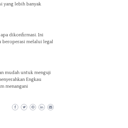
i yang lebih banyak
 apa dikonfirmasi. Ini
u beroperasi melalui legal
aan mudah untuk menguji
 menyerahkan Engkau
lam menangani