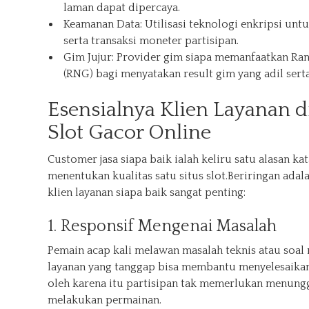
laman dapat dipercaya.
Keamanan Data: Utilisasi teknologi enkripsi untu
serta transaksi moneter partisipan.
Gim Jujur: Provider gim siapa memanfaatkan 
(RNG) bagi menyatakan result gim yang adil serta
Esensialnya Klien Layanan 
Slot Gacor Online
Customer jasa siapa baik ialah keliru satu alasan kat
menentukan kualitas satu situs slot.Beriringan ada
klien layanan siapa baik sangat penting:
1. Responsif Mengenai Masalah
Pemain acap kali melawan masalah teknis atau soal
layanan yang tanggap bisa membantu menyelesaikan k
oleh karena itu partisipan tak memerlukan menung
melakukan permainan.