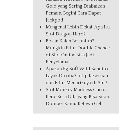
Gold yang Sering Diabaikan
Pemain, Begini Cara Dapat
Jackpot!
Mengenal Lebih Dekat: Apa Itu
Slot Dragon Hero?
Bosan Kalah Beruntun?
Mungkin Fitur Double Chance
di Slot Online Bisa Jadi
Penyelamat
Apakah Pg Soft Wild Bandito
Layak Dicoba? Intip Keseruan
dan Fitur Menariknya di Sini!
Slot Monkey Madness Gacor:
Kera-Kera Gila yang Bisa Bikin
Dompet Kamu Ketawa Geli