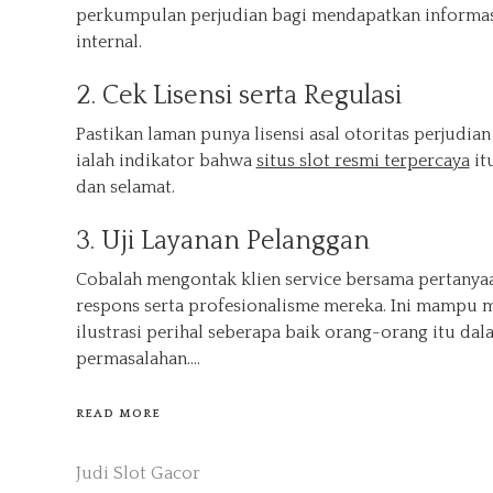
perkumpulan perjudian bagi mendapatkan informas
internal.
2. Cek Lisensi serta Regulasi
Pastikan laman punya lisensi asal otoritas perjudian
ialah indikator bahwa
situs slot resmi terpercaya
it
dan selamat.
3. Uji Layanan Pelanggan
Cobalah mengontak klien service bersama pertany
respons serta profesionalisme mereka. Ini mampu
ilustrasi perihal seberapa baik orang-orang itu da
permasalahan.…
READ MORE
Judi Slot Gacor