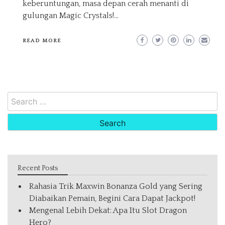
keberuntungan, masa depan cerah menanti di
gulungan Magic Crystals!…
READ MORE
Search
for:
Recent Posts
Rahasia Trik Maxwin Bonanza Gold yang Sering
Diabaikan Pemain, Begini Cara Dapat Jackpot!
Mengenal Lebih Dekat: Apa Itu Slot Dragon
Hero?