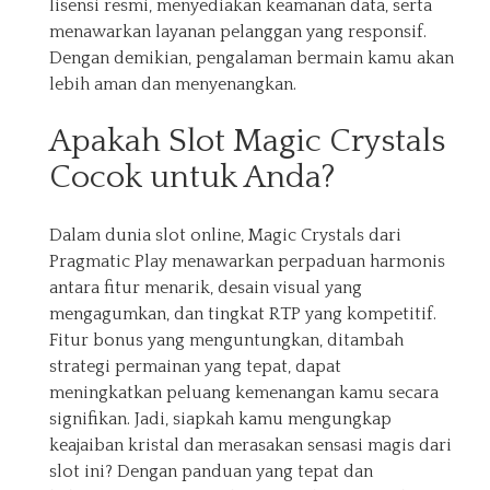
lisensi resmi, menyediakan keamanan data, serta
menawarkan layanan pelanggan yang responsif.
Dengan demikian, pengalaman bermain kamu akan
lebih aman dan menyenangkan.
Apakah Slot Magic Crystals
Cocok untuk Anda?
Dalam dunia slot online, Magic Crystals dari
Pragmatic Play menawarkan perpaduan harmonis
antara fitur menarik, desain visual yang
mengagumkan, dan tingkat RTP yang kompetitif.
Fitur bonus yang menguntungkan, ditambah
strategi permainan yang tepat, dapat
meningkatkan peluang kemenangan kamu secara
signifikan. Jadi, siapkah kamu mengungkap
keajaiban kristal dan merasakan sensasi magis dari
slot ini? Dengan panduan yang tepat dan