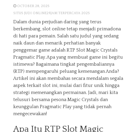
OCTOBER 28, 2025
SITUS JUDI ONLINE24JAM TERPERCAYA 2025
Dalam dunia perjudian daring yang terus
berkembang, slot online tetap menjadi primadona
di hati para pemain. Salah satu judul yang sedang
naik daun dan menarik perhatian banyak
penggemar game adalah RTP Slot Magic Crystals
Pragmatic Play. Apa yang membuat game ini begitu
istimewa? Bagaimana tingkat pengembaliannya
(RTP) mempengaruhi peluang kemenangan Anda?
Artikel ini akan membahas secara mendalam segala
aspek terkait slot ini, mulai dari fitur unik hingga
strategi memenangkan permainan. Jadi, mari kita
telusuri bersama pesona Magic Crystals dan
keunggulan Pragmatic Play yang tidak pernah
mengecewakan!
Apa Itu RTP Slot Magic