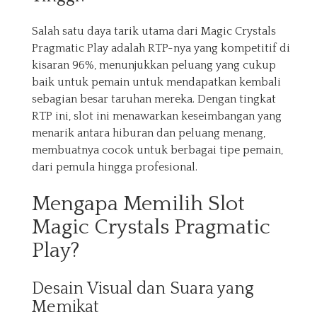
Salah satu daya tarik utama dari Magic Crystals
Pragmatic Play adalah RTP-nya yang kompetitif di
kisaran 96%, menunjukkan peluang yang cukup
baik untuk pemain untuk mendapatkan kembali
sebagian besar taruhan mereka. Dengan tingkat
RTP ini, slot ini menawarkan keseimbangan yang
menarik antara hiburan dan peluang menang,
membuatnya cocok untuk berbagai tipe pemain,
dari pemula hingga profesional.
Mengapa Memilih Slot
Magic Crystals Pragmatic
Play?
Desain Visual dan Suara yang
Memikat