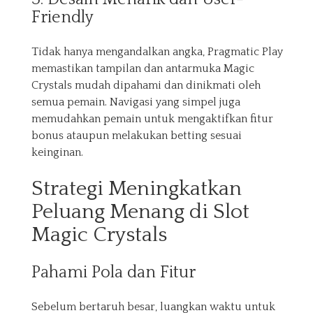
Friendly
Tidak hanya mengandalkan angka, Pragmatic Play
memastikan tampilan dan antarmuka Magic
Crystals mudah dipahami dan dinikmati oleh
semua pemain. Navigasi yang simpel juga
memudahkan pemain untuk mengaktifkan fitur
bonus ataupun melakukan betting sesuai
keinginan.
Strategi Meningkatkan
Peluang Menang di Slot
Magic Crystals
Pahami Pola dan Fitur
Sebelum bertaruh besar, luangkan waktu untuk