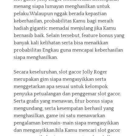
menang siapa lumayan menghasilkan untuk
pelaku.Walaupun nggak berada kepastian
keberhasilan, probabilitas Kamu bagi meraih
hadiah gigantic memadai menjulang jika Kamu
bernasib baik. Selain tersebut, feature bonus yang
banyak kali kelihatan serta bisa menaikkan
probabilitas Engkau guna mencapai keberhasilan
siapa menghasilkan.
Secara keseluruhan, slot gacor Jolly Roger
merupakan gim siapa mengasyikkan serta
menggetarkan apa sesuai untuk kelompok
penyuka petualangan dan penggemar slot gacor.
Serta grafis yang menawan, fitur bonus siapa
mengundang, serta kesempatan berhasil yang
menghasilkan, game ini satu menawarkan
pengalaman bermain-main siapa mengasyikkan
dan mengasyikkan.Bila Kamu mencari slot gacor