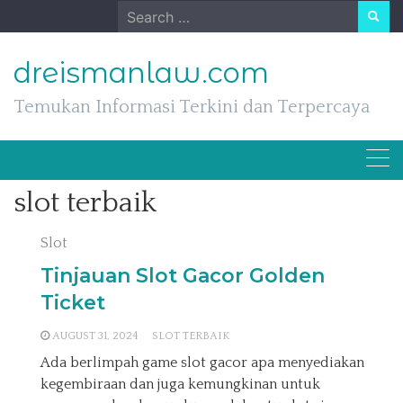
Skip
Search
to
for:
content
dreismanlaw.com
Temukan Informasi Terkini dan Terpercaya
slot terbaik
Slot
Tinjauan Slot Gacor Golden
Ticket
AUGUST 31, 2024
SLOT TERBAIK
Ada berlimpah game slot gacor apa menyediakan
kegembiraan dan juga kemungkinan untuk