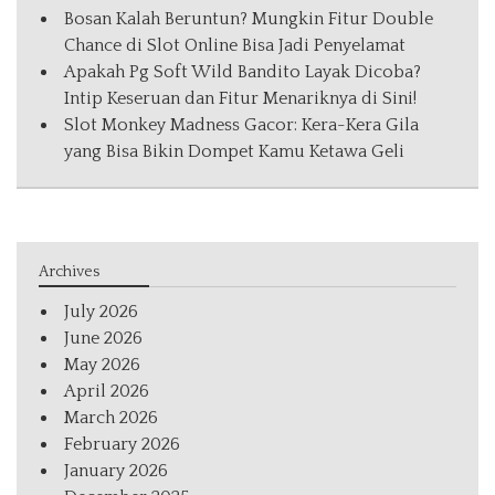
Bosan Kalah Beruntun? Mungkin Fitur Double
Chance di Slot Online Bisa Jadi Penyelamat
Apakah Pg Soft Wild Bandito Layak Dicoba?
Intip Keseruan dan Fitur Menariknya di Sini!
Slot Monkey Madness Gacor: Kera-Kera Gila
yang Bisa Bikin Dompet Kamu Ketawa Geli
Archives
July 2026
June 2026
May 2026
April 2026
March 2026
February 2026
January 2026