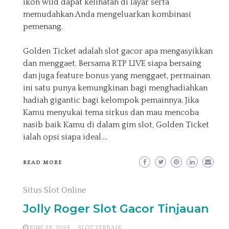
ikon wild dapat kelihatan di layar serta
memudahkan Anda mengeluarkan kombinasi
pemenang.
Golden Ticket adalah slot gacor apa mengasyikkan
dan menggaet. Bersama RTP LIVE siapa bersaing
dan juga feature bonus yang menggaet, permainan
ini satu punya kemungkinan bagi menghadiahkan
hadiah gigantic bagi kelompok pemainnya. Jika
Kamu menyukai tema sirkus dan mau mencoba
nasib baik Kamu di dalam gim slot, Golden Ticket
ialah opsi siapa ideal.…
READ MORE
Situs Slot Online
Jolly Roger Slot Gacor Tinjauan
JUNE 24, 2024
SLOT TERBAIK