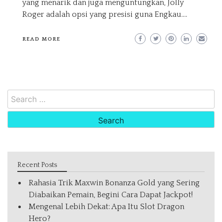
yang menarik dan juga menguntungkan, Jolly
Roger adalah opsi yang presisi guna Engkau.…
READ MORE
Search
for:
Recent Posts
Rahasia Trik Maxwin Bonanza Gold yang Sering
Diabaikan Pemain, Begini Cara Dapat Jackpot!
Mengenal Lebih Dekat: Apa Itu Slot Dragon
Hero?