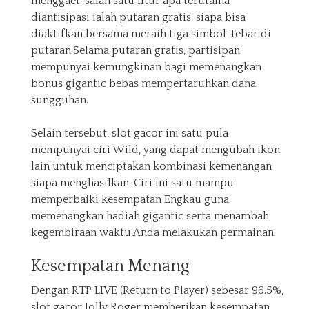
menggaet. salah satu fitur apa terutama
diantisipasi ialah putaran gratis, siapa bisa
diaktifkan bersama meraih tiga simbol Tebar di
putaran.Selama putaran gratis, partisipan
mempunyai kemungkinan bagi memenangkan
bonus gigantic bebas mempertaruhkan dana
sungguhan.
Selain tersebut, slot gacor ini satu pula
mempunyai ciri Wild, yang dapat mengubah ikon
lain untuk menciptakan kombinasi kemenangan
siapa menghasilkan. Ciri ini satu mampu
memperbaiki kesempatan Engkau guna
memenangkan hadiah gigantic serta menambah
kegembiraan waktu Anda melakukan permainan.
Kesempatan Menang
Dengan RTP LIVE (Return to Player) sebesar 96.5%,
slot gacor Jolly Roger memberikan kesempatan