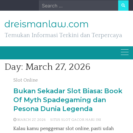
Skip
Search
to
for:
content
dreismanlaw.com
Temukan Informasi Terkini dan Terpercaya
Day:
March 27, 2026
Slot Online
Bukan Sekadar Slot Biasa: Book
Of Myth Spadegaming dan
Pesona Dunia Legenda
MARCH 27, 2026
SITUS SLOT GACOR HARI INI
Kalau kamu penggemar slot online, pasti udah