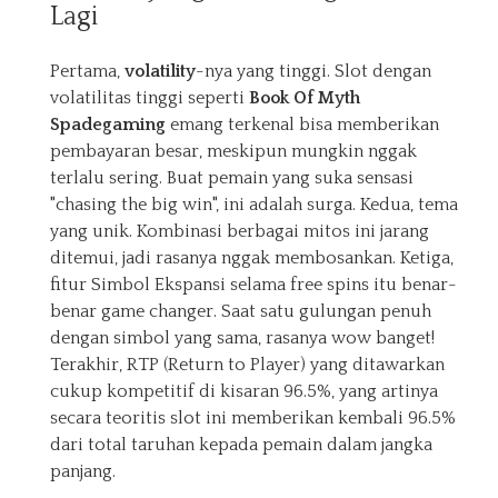
Lagi
Pertama,
volatility
-nya yang tinggi. Slot dengan
volatilitas tinggi seperti
Book Of Myth
Spadegaming
emang terkenal bisa memberikan
pembayaran besar, meskipun mungkin nggak
terlalu sering. Buat pemain yang suka sensasi
"chasing the big win", ini adalah surga. Kedua, tema
yang unik. Kombinasi berbagai mitos ini jarang
ditemui, jadi rasanya nggak membosankan. Ketiga,
fitur Simbol Ekspansi selama free spins itu benar-
benar game changer. Saat satu gulungan penuh
dengan simbol yang sama, rasanya wow banget!
Terakhir, RTP (Return to Player) yang ditawarkan
cukup kompetitif di kisaran 96.5%, yang artinya
secara teoritis slot ini memberikan kembali 96.5%
dari total taruhan kepada pemain dalam jangka
panjang.