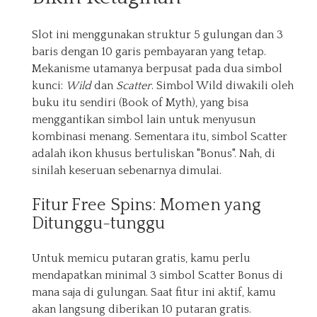
Slot ini menggunakan struktur 5 gulungan dan 3
baris dengan 10 garis pembayaran yang tetap.
Mekanisme utamanya berpusat pada dua simbol
kunci:
Wild
dan
Scatter
. Simbol Wild diwakili oleh
buku itu sendiri (Book of Myth), yang bisa
menggantikan simbol lain untuk menyusun
kombinasi menang. Sementara itu, simbol Scatter
adalah ikon khusus bertuliskan "Bonus". Nah, di
sinilah keseruan sebenarnya dimulai.
Fitur Free Spins: Momen yang
Ditunggu-tunggu
Untuk memicu putaran gratis, kamu perlu
mendapatkan minimal 3 simbol Scatter Bonus di
mana saja di gulungan. Saat fitur ini aktif, kamu
akan langsung diberikan 10 putaran gratis.