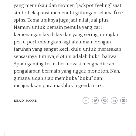
yang memukau dan momen "jackpot feeling" saat
simbol ekspansi memenuhi gulungan selama free
spins. Tema uniknya juga jadi nilai jual plus.
Namun, untuk pemain pemula yang cari
kemenangan kecil-kecilan yang sering, mungkin
perlu pertimbangkan lagi atau main dengan
taruhan yang sangat kecil dulu untuk merasakan
sensasinya. Intinya, slot ini adalah bukti bahwa
Spadegaming terus berinovasi menghadirkan
pengalaman bermain yang nggak monoton. Nah,
gimana, udah siap membuka "buku" dan
menjinakkan para makhluk legenda itu?…
READ MORE
Search