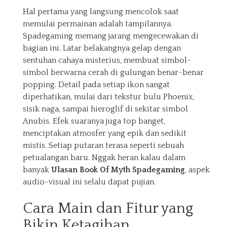
Hal pertama yang langsung mencolok saat
memulai permainan adalah tampilannya.
Spadegaming memang jarang mengecewakan di
bagian ini. Latar belakangnya gelap dengan
sentuhan cahaya misterius, membuat simbol-
simbol berwarna cerah di gulungan benar-benar
popping. Detail pada setiap ikon sangat
diperhatikan, mulai dari tekstur bulu Phoenix,
sisik naga, sampai hieroglif di sekitar simbol
Anubis. Efek suaranya juga top banget,
menciptakan atmosfer yang epik dan sedikit
mistis. Setiap putaran terasa seperti sebuah
petualangan baru. Nggak heran kalau dalam
banyak
Ulasan Book Of Myth Spadegaming
, aspek
audio-visual ini selalu dapat pujian.
Cara Main dan Fitur yang
Bikin Ketagihan