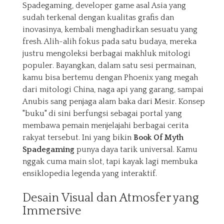
Spadegaming, developer game asal Asia yang
sudah terkenal dengan kualitas grafis dan
inovasinya, kembali menghadirkan sesuatu yang
fresh. Alih-alih fokus pada satu budaya, mereka
justru mengoleksi berbagai makhluk mitologi
populer. Bayangkan, dalam satu sesi permainan,
kamu bisa bertemu dengan Phoenix yang megah
dari mitologi China, naga api yang garang, sampai
Anubis sang penjaga alam baka dari Mesir. Konsep
"buku" di sini berfungsi sebagai portal yang
membawa pemain menjelajahi berbagai cerita
rakyat tersebut. Ini yang bikin
Book Of Myth
Spadegaming
punya daya tarik universal. Kamu
nggak cuma main slot, tapi kayak lagi membuka
ensiklopedia legenda yang interaktif.
Desain Visual dan Atmosfer yang
Immersive