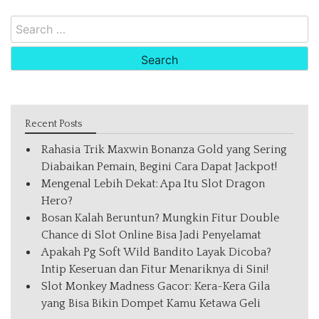
Search
for:
Recent Posts
Rahasia Trik Maxwin Bonanza Gold yang Sering
Diabaikan Pemain, Begini Cara Dapat Jackpot!
Mengenal Lebih Dekat: Apa Itu Slot Dragon
Hero?
Bosan Kalah Beruntun? Mungkin Fitur Double
Chance di Slot Online Bisa Jadi Penyelamat
Apakah Pg Soft Wild Bandito Layak Dicoba?
Intip Keseruan dan Fitur Menariknya di Sini!
Slot Monkey Madness Gacor: Kera-Kera Gila
yang Bisa Bikin Dompet Kamu Ketawa Geli