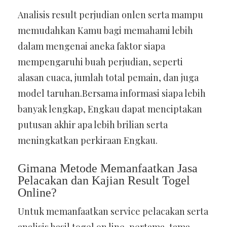
Analisis result perjudian onlen serta mampu
memudahkan Kamu bagi memahami lebih
dalam mengenai aneka faktor siapa
mempengaruhi buah perjudian, seperti
alasan cuaca, jumlah total pemain, dan juga
model taruhan.Bersama informasi siapa lebih
banyak lengkap, Engkau dapat menciptakan
putusan akhir apa lebih brilian serta
meningkatkan perkiraan Engkau.
Gimana Metode Memanfaatkan Jasa
Pelacakan dan Kajian Result Togel
Online?
Untuk memanfaatkan service pelacakan serta