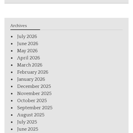
Archives
July 2026
June 2026
May 2026
April 2026
March 2026
February 2026
January 2026
December 2025
November 2025
October 2025
September 2025
August 2025
July 2025
June 2025