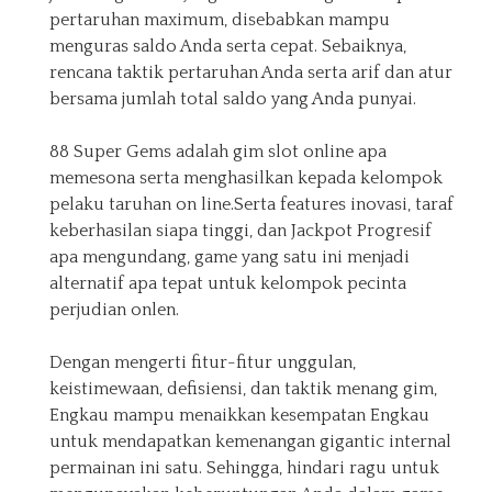
pertaruhan maximum, disebabkan mampu
menguras saldo Anda serta cepat. Sebaiknya,
rencana taktik pertaruhan Anda serta arif dan atur
bersama jumlah total saldo yang Anda punyai.
88 Super Gems adalah gim slot online apa
memesona serta menghasilkan kepada kelompok
pelaku taruhan on line.Serta features inovasi, taraf
keberhasilan siapa tinggi, dan Jackpot Progresif
apa mengundang, game yang satu ini menjadi
alternatif apa tepat untuk kelompok pecinta
perjudian onlen.
Dengan mengerti fitur-fitur unggulan,
keistimewaan, defisiensi, dan taktik menang gim,
Engkau mampu menaikkan kesempatan Engkau
untuk mendapatkan kemenangan gigantic internal
permainan ini satu. Sehingga, hindari ragu untuk