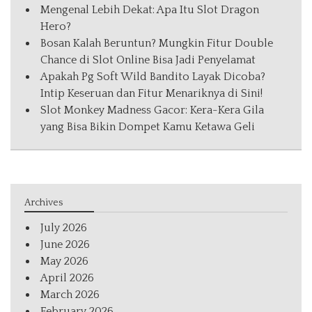
Mengenal Lebih Dekat: Apa Itu Slot Dragon
Hero?
Bosan Kalah Beruntun? Mungkin Fitur Double
Chance di Slot Online Bisa Jadi Penyelamat
Apakah Pg Soft Wild Bandito Layak Dicoba?
Intip Keseruan dan Fitur Menariknya di Sini!
Slot Monkey Madness Gacor: Kera-Kera Gila
yang Bisa Bikin Dompet Kamu Ketawa Geli
Archives
July 2026
June 2026
May 2026
April 2026
March 2026
February 2026